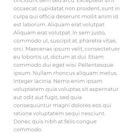
tincidunt sem sed arcu. Excepteur sint
occaecat cupidatat non proident, sunt in
culpa qui officia deserunt mollit anim id
est laborum. Aliquam erat volutpat.
Aliquam erat volutpat. In sem justo,
commodo ut, suscipit at, pharetra vitae,
orci. Maecenas ipsum velit, consectetuer
eu lobortis ut, dictum at dui. Etiam
commodo dui eget wisi. Pellentesque
ipsum. Nullam rhoncus aliquam metus.
Integer lacinia. Nemo enim ipsam
voluptatem quia voluptas sit aspernatur
aut odit aut fugit, sed quia
consequuntur magni dolores eos qui
ratione voluptatem sequi nesciunt.
Donec quis nibh at felis congue
commodo.