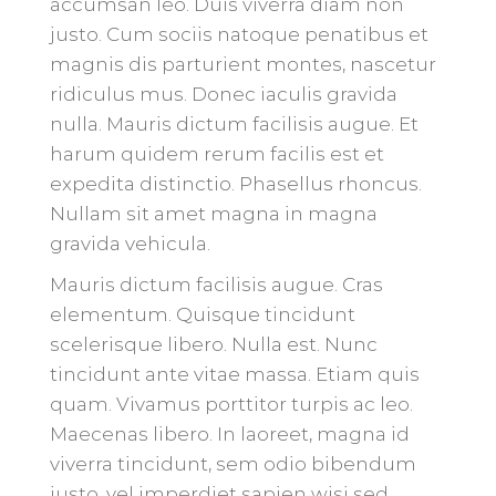
accumsan leo. Duis viverra diam non
justo. Cum sociis natoque penatibus et
magnis dis parturient montes, nascetur
ridiculus mus. Donec iaculis gravida
nulla. Mauris dictum facilisis augue. Et
harum quidem rerum facilis est et
expedita distinctio. Phasellus rhoncus.
Nullam sit amet magna in magna
gravida vehicula.
Mauris dictum facilisis augue. Cras
elementum. Quisque tincidunt
scelerisque libero. Nulla est. Nunc
tincidunt ante vitae massa. Etiam quis
quam. Vivamus porttitor turpis ac leo.
Maecenas libero. In laoreet, magna id
viverra tincidunt, sem odio bibendum
justo, vel imperdiet sapien wisi sed