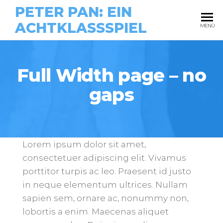
PETER PAN: EIN
ACHTKLASSSPIEL
MENÜ
Full Width page – no
gaps
Lorem ipsum dolor sit amet,
consectetuer adipiscing elit. Vivamus
porttitor turpis ac leo. Praesent id justo
in neque elementum ultrices. Nullam
sapien sem, ornare ac, nonummy non,
lobortis a enim. Maecenas aliquet