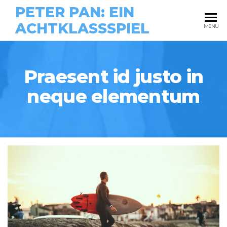
PETER PAN: EIN
ACHTKLASSSPIEL
MENÜ
Praesent id justo in
neque elementum