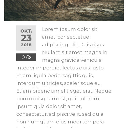
Lorem ipsum dolor sit
OKT.
23
amet, consectetuer
adipiscing elit. Duis risus.
2018
Nullam sit amet magna in
0
magna gravida vehicula.
Integer imperdiet lectus quis justo.
Etiam ligula pede, sagittis quis,
interdum ultricies, scelerisque eu.
Etiam bibendum elit eget erat. Neque
porro quisquam est, qui dolorem
ipsum quia dolor sit amet,
consectetur, adipisci velit, sed quia
non numquam eius modi tempora