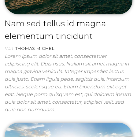
Nam sed tellus id magna
elementum tincidunt
Von
THOMAS MICHEL
Lorem ipsum dolor sit amet, consectetuer
adipiscing elit. Duis risus. Nullam sit amet magna in
magna gravida vehicula. Integer imperdiet lectus
quis justo. Etiam ligula pede, sagittis quis, interdum
ultricies, scelerisque eu. Etiam bibendum elit eget
erat. Neque porro quisquam est, qui dolorem ipsum
quia dolor sit amet, consectetur, adipisci velit, sed
quia non numquam…