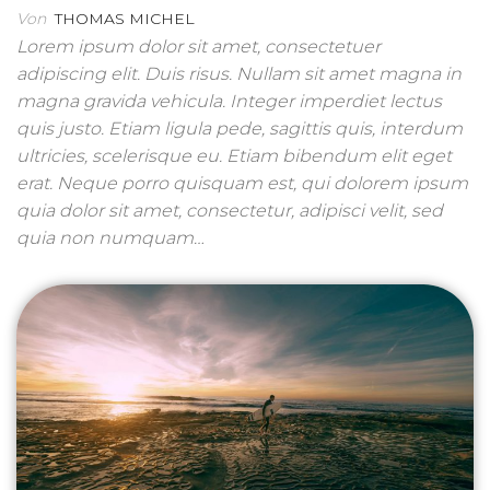
Von
THOMAS MICHEL
Lorem ipsum dolor sit amet, consectetuer
adipiscing elit. Duis risus. Nullam sit amet magna in
magna gravida vehicula. Integer imperdiet lectus
quis justo. Etiam ligula pede, sagittis quis, interdum
ultricies, scelerisque eu. Etiam bibendum elit eget
erat. Neque porro quisquam est, qui dolorem ipsum
quia dolor sit amet, consectetur, adipisci velit, sed
quia non numquam…