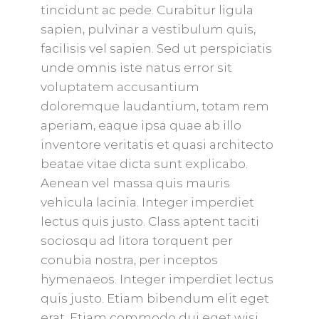
tincidunt ac pede. Curabitur ligula
sapien, pulvinar a vestibulum quis,
facilisis vel sapien. Sed ut perspiciatis
unde omnis iste natus error sit
voluptatem accusantium
doloremque laudantium, totam rem
aperiam, eaque ipsa quae ab illo
inventore veritatis et quasi architecto
beatae vitae dicta sunt explicabo.
Aenean vel massa quis mauris
vehicula lacinia. Integer imperdiet
lectus quis justo. Class aptent taciti
sociosqu ad litora torquent per
conubia nostra, per inceptos
hymenaeos. Integer imperdiet lectus
quis justo. Etiam bibendum elit eget
erat. Etiam commodo dui eget wisi.