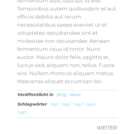
fermentum quis, suscipit id erat.
Temporibus autem quibusdam et aut
officiis debitis aut rerum
necessitatibus saepe eveniet ut et
voluptates repudiandae sint et
molestiae non recusandae. Aenean
fermentum risus id tortor. Nunc
auctor. Mauris dolor felis, sagittis at,
luctus sed, aliquam non, tellus. Fusce
wisi. Nullam rhoncus aliquam metus.
Maecenas aliquet accumsan leo.
Veröffentlicht in
Blog
News
Schlagwörter
tag1
tag2
tag3
tag4
tag5
WEITER